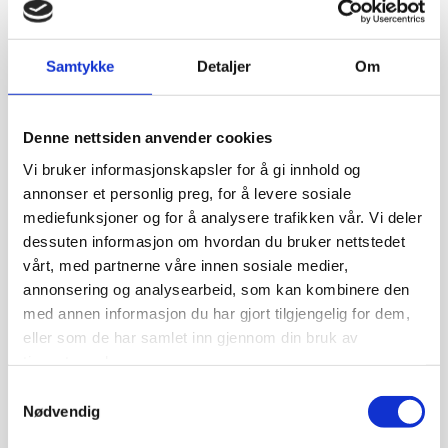
2020
Samtykke
Detaljer
Om
Styremøte 1 2020
Styremøte 2 2020
Denne nettsiden anvender cookies
Vi bruker informasjonskapsler for å gi innhold og
Styremøte 3 2020
annonser et personlig preg, for å levere sosiale
mediefunksjoner og for å analysere trafikken vår. Vi deler
Styremøte 4 2020
dessuten informasjon om hvordan du bruker nettstedet
vårt, med partnerne våre innen sosiale medier,
Styremøte 5 2020
annonsering og analysearbeid, som kan kombinere den
med annen informasjon du har gjort tilgjengelig for dem,
Styremøte 6 2020
eller som de har samlet inn gjennom din bruk av
tjenestene deres.
Styremøte 7 2020
Samtykkevalg
Nødvendig