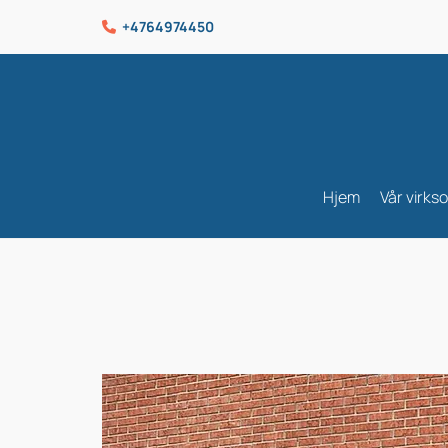
+4764974450

Hjem
Vår virks