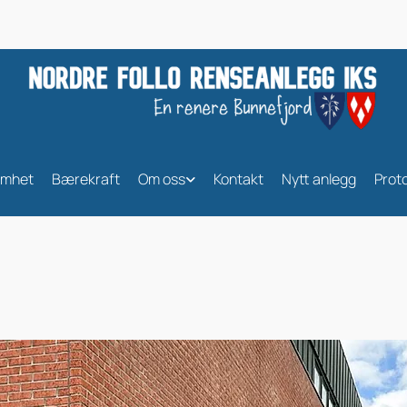
omhet
Bærekraft
Om oss
Kontakt
Nytt anlegg
Proto