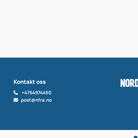
Kontakt oss
+4764974450

post@nfra.no

