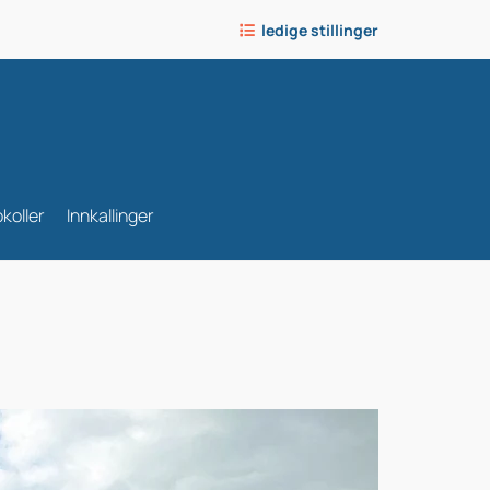
ledige stillinger

koller
Innkallinger