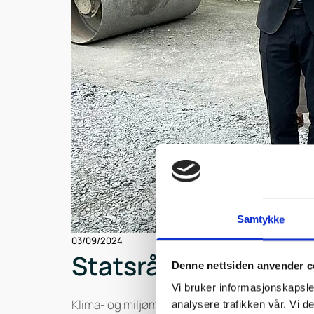
Samtykke
03/09/2024
Statsråd Andreas Bj
Denne nettsiden anvender c
Vi bruker informasjonskapsler
Klima- og miljøminister Andreas Bjelland Eri
analysere trafikken vår. Vi 