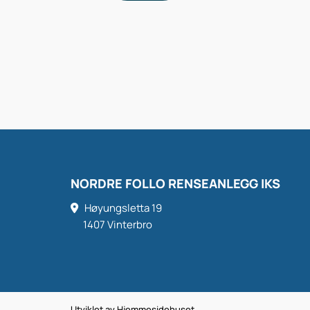
NORDRE FOLLO RENSEANLEGG IKS
Høyungsletta 19

1407 Vinterbro
Utviklet av Hjemmesidehuset