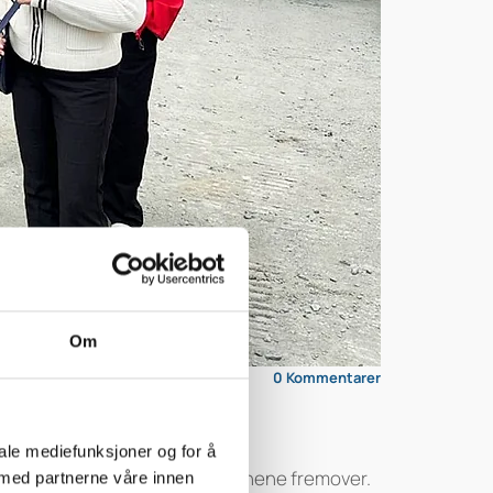
Om
0
Kommentarer
iale mediefunksjoner og for å
gjøres på renseanlegget og planene fremover.
 med partnerne våre innen