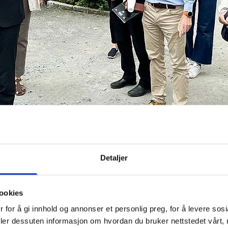
Detaljer
elland Eriksen på besøk
ookies
 for å gi innhold og annonser et personlig preg, for å levere sos
ksen var på besøk 3.7.2024 og fikk høre mer om jobben som 
deler dessuten informasjon om hvordan du bruker nettstedet vårt,