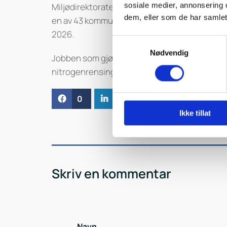
Miljødirektoratet deler i 2024 ut 20 millioner
sosiale medier, annonsering 
dem, eller som de har samlet
en av 43 kommuner som mottar tilskudd fra mil
2026.
Samtykkevalg
Nødvendig
Jobben som gjøres på Nordre Follo renseanlegg,
nitrogenrensing. Klima- og miljøminister And
0
Feed
Ikke tillat
Skriv en kommentar
Navn