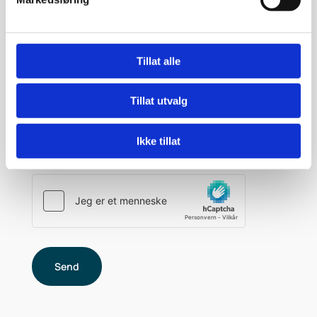
E-post:
Tillat alle
Kommentar
Tillat utvalg
Ikke tillat