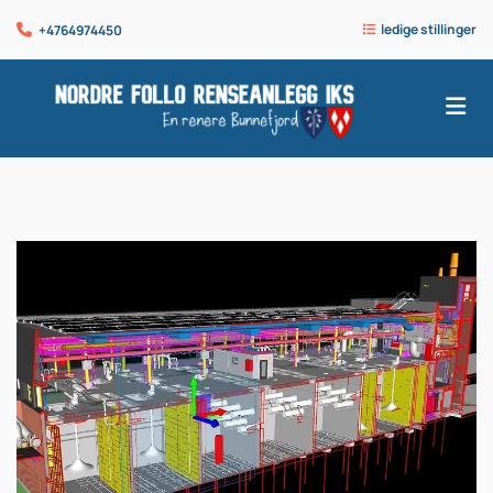
ledige stillinger
+4764974450

