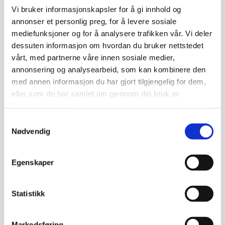
Konkurransegrunnlaget til utførelsesentreprise er kunngjort
Vi bruker informasjonskapsler for å gi innhold og
6.11.2025, med prekvalifiseringsfrist 10.12.2025.
annonser et personlig preg, for å levere sosiale
Konkurransen gjelder levering av nitrogenrenseanlegg som
mediefunksjoner og for å analysere trafikken vår. Vi deler
utførelsesentreprise iht NS8405, med planlagt byggetid 2026-
dessuten informasjon om hvordan du bruker nettstedet
2027. For nærmere informasjon viser vi til
vårt, med partnerne våre innen sosiale medier,
anskaffelsesdokumentene.
annonsering og analysearbeid, som kan kombinere den
https://www.doffin.no/notices/2025-116029
med annen informasjon du har gjort tilgjengelig for dem,
eller som de har samlet inn gjennom din bruk av
0
Feed
tjenestene deres.
Samtykkevalg
Nødvendig
Egenskaper
Skriv en kommentar
Statistikk
Navn
Markedsføring